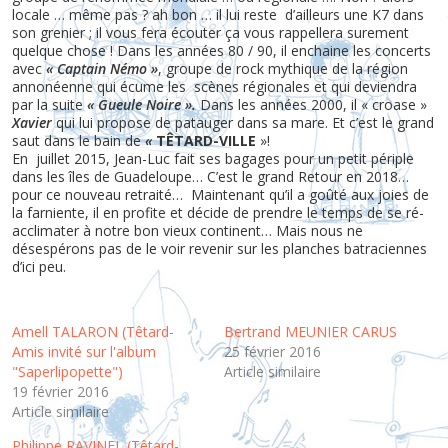
locale … même pas ? ah bon … il lui reste d’ailleurs une K7 dans
son grenier ; il vous fera écouter ça vous rappellera surement
quelque chose ! Dans les années 80 / 90, il enchaine les concerts
avec
« Captain Némo »
, groupe de rock mythique de la région
annonéenne qui écume les scènes régionales et qui deviendra
par la suite
« Gueule Noire ».
Dans les années 2000, il « croase »
Xavier
qui lui propose de patauger dans sa mare. Et c’est le grand
saut dans le bain de
«
TÊTARD-VILLE
»!
En juillet 2015, Jean-Luc fait ses bagages pour un petit périple
dans les îles de Guadeloupe… C’est le grand Retour en 2018…
pour ce nouveau retraité… Maintenant qu’il a goûté aux joies de
la farniente, il en profite et décide de prendre le temps de se ré-
acclimater à notre bon vieux continent… Mais nous ne
désespérons pas de le voir revenir sur les planches batraciennes
d’ici peu.
Amell TALARON (Têtard-
Bertrand MEUNIER CARUS
Amis invité sur l'album
25 février 2016
"Saperlipopette")
Article similaire
19 février 2016
Article similaire
Philippe RAVINEL (Têtard-