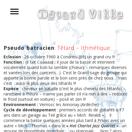
Pseudo batracien
:
Têtard – Ithmétique
Eclosion
: 26 octobre 1960 à Condrieu (69) un grand cru !!!
Fonction :
(Il fait Coaaaa
) :
il joue de la basse et intervient
vocalement quand bon lui semble (chœurs – remarques diverses
et variées lors des concerts…). C’est le Grand sage du groupe qui
apporte la bonne parole et le bon sens près de chez nous… mais
c’est aussi le plus vieux des têtards !!!
Espèce
: cheveux en bataille (c’est le plus chevelu des têtards) –
rarement à l’heure – n’aime pas parler s’il n’a rien à dire – redoute
le froid (surtout en voiture) – posé et zen !!!
Environnement :
Vernosc les Annonay (Ardèche)
Cycle de développement
: premiers accords de guitares à 17
ans dans un garage au Teil grâce au « Mich Rinaldi » ; il
commence la basse quelques années plus tard à Privas avec un
autre « Mich. : Thomas » dans le
« Hot Charlot Jazz Quartet »
: un
groupe de renommée mondiale … ou régionale …. Non ? alors