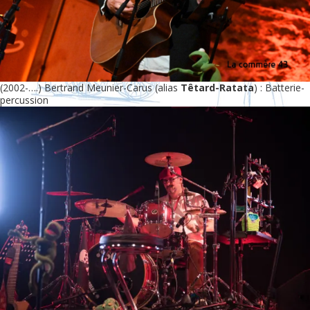
(2002-….) Bertrand Meunier-Carus (alias
Têtard-Ratata
) : Batterie-
percussion