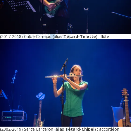
(2017-2018) Chloé Larnaud (alias
Têtard-Telette
) : flûte
(2002-2019) Serge Largeron (alias
Têtard-Chipel
) : accordéon