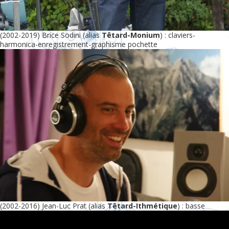
(2002-2019) Brice Sodini (alias
Têtard-Monium
) : claviers-
harmonica-enregistrement-graphisme pochette
(2002-2016) Jean-Luc Prat (alias
Têtard-Ithmétique
) : basse