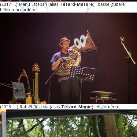
(2017-…) Manu Esteban (alias
Têtard-Mature
) : basse-guitare-
hélicon-accordéon
(2023-….) Rafaêl Récchia (alias
Têtard-Monie
) : Accordéon