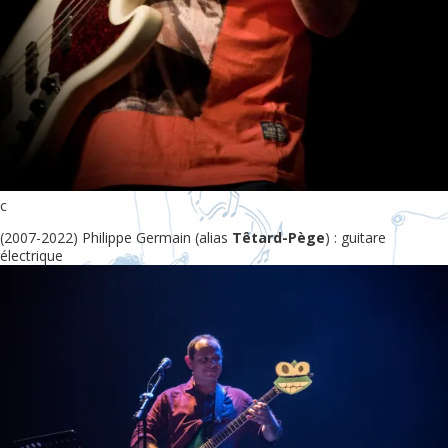
c
(2007-2022) Philippe Germain (alias
Têtard-Pège
) : guitare
électrique