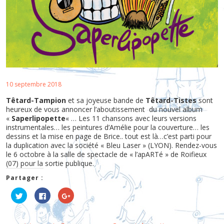
10 septembre 2018
Têtard-Tampion
et sa joyeuse bande de
Têtard-Tistes
sont
heureux de vous annoncer l’aboutissement du nouvel album
«
Saperlipopette
« … Les 11 chansons avec leurs versions
instrumentales… les peintures d’Amélie pour la couverture… les
dessins et la mise en page de Brice.. tout est là…c’est parti pour
la duplication avec la société « Bleu Laser » (LYON). Rendez-vous
le 6 octobre à la salle de spectacle de « l’apARTé » de Roifieux
(07) pour la sortie publique.
Partager :
C
C
C
l
l
l
i
i
i
q
q
q
u
u
u
e
e
e