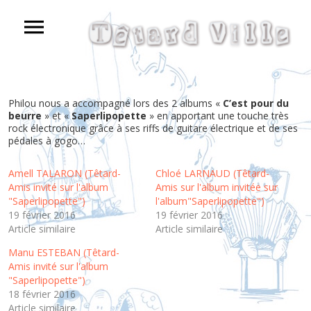
Philou nous a accompagné lors des 2 albums «
C’est pour du
beurre
» et «
Saperlipopette
» en apportant une touche très
rock électronique grâce à ses riffs de guitare électrique et de ses
pédales à gogo…
Amell TALARON (Têtard-
Chloé LARNAUD (Têtard-
Amis invité sur l'album
Amis sur l'album invitée sur
"Saperlipopette")
l'album"Saperlipopette")
19 février 2016
19 février 2016
Article similaire
Article similaire
Manu ESTEBAN (Têtard-
Amis invité sur l'album
"Saperlipopette")
18 février 2016
Article similaire